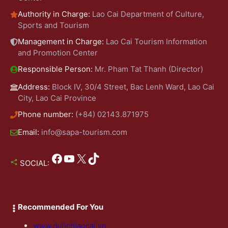
Authority in Charge:
Lao Cai Department of Culture,
Sports and Tourism
Management in Charge:
Lao Cai Tourism Information
and Promotion Center
Responsible Person:
Mr. Pham Tat Thanh (Director)
Address:
Block IV, 30/4 Street, Bac Lenh Ward, Lao Cai
City, Lao Cai Province
Phone number:
(+84) 02143.871975
Email:
info@sapa-tourism.com
Facebook
YouTube
X
TikTok
SOCIAL:
Recommended For You
www.dulichlaocai.vn