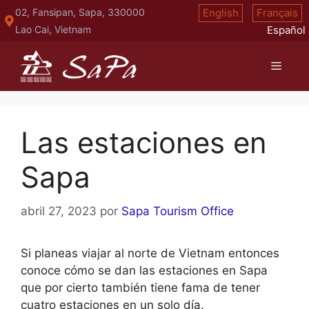
Saltar
02, Fansipan, Sapa, 330000
English
Français
al
Lao Cai, Vietnam
Español
contenido
Menú
Las estaciones en
Sapa
abril 27, 2023
por
Sapa Tourism Office
Si planeas viajar al norte de Vietnam entonces
conoce cómo se dan las estaciones en Sapa
que por cierto también tiene fama de tener
cuatro estaciones en un solo día.