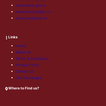
www.laocai.gov.vn
www.dulichtaybac.vn
www.baoalaocai.vn
Links
Home
About Us
Terms & Conditions
Privacy Policy
Contact Us
Link Exchanges
Where to Find us?